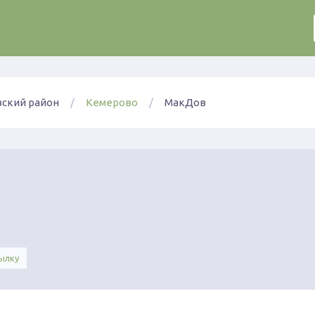
ский район
Кемерово
МакДов
ылку