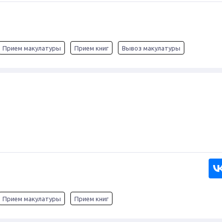
Прием макулатуры
Прием книг
Вывоз макулатуры
Прием макулатуры
Прием книг