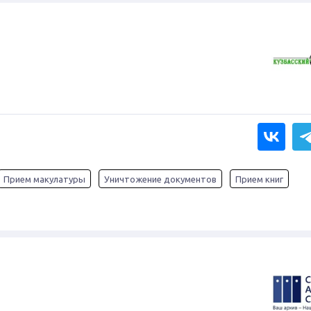
Прием макулатуры
Уничтожение документов
Прием книг