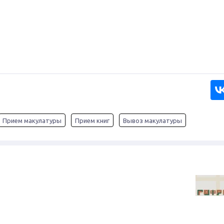
Прием макулатуры
Прием книг
Вывоз макулатуры