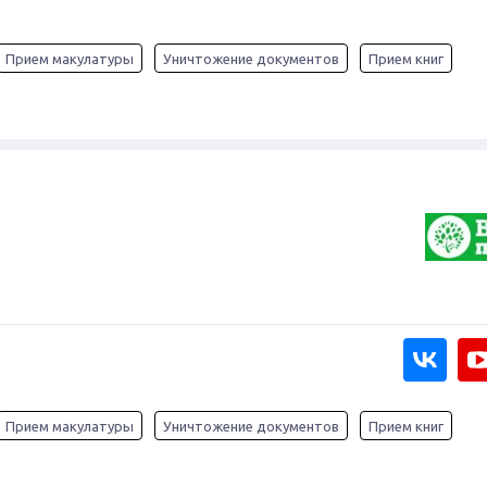
Прием макулатуры
Уничтожение документов
Прием книг
Прием макулатуры
Уничтожение документов
Прием книг