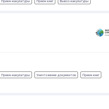
Прием макулатуры
Прием книг
Вывоз макулатуры
Прием макулатуры
Уничтожение документов
Прием книг