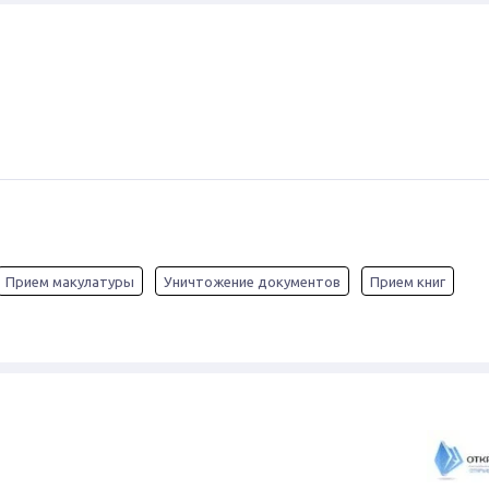
Прием макулатуры
Уничтожение документов
Прием книг