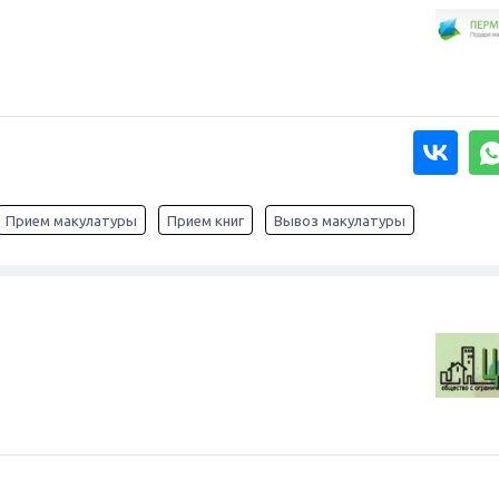
Прием макулатуры
Прием книг
Вывоз макулатуры