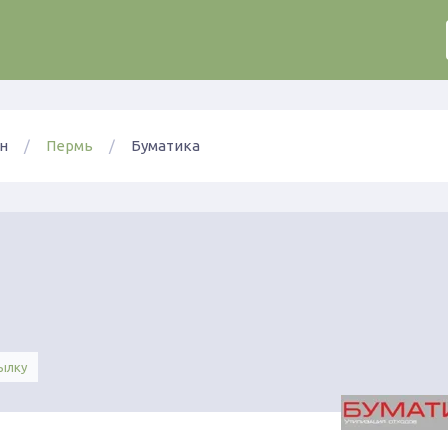
н
Пермь
Буматика
ылку