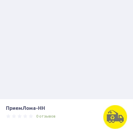
ПриемЛома-НН
0 отзывов