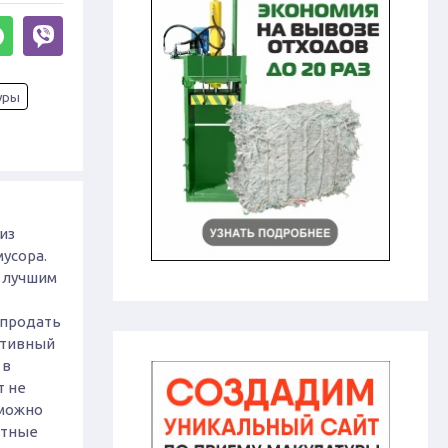
уры
из
усора.
 лучшим
 продать
ктивный
 в
т не
 можно
стные