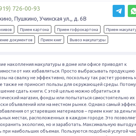
919) 726-00-93
ино, Пушкино, Учинская ул.,, д. 6В
рхивов
Прием картона
Прием гофрокартона
Прием макулат
ение документов
Прием книг
Вывоз макулатуры
ие накопления макулатуры в доме или офисе приводят к
имости от них избавляться. Просто выбрасывать продукцию 
ы на свалку не эффективно, поскольку так растет уровень м
е также не приносит пользы для окружающей среды. Потому
ешение сдать книги. С этой целью можно обратиться в
тический магазин, фонды или попытаться самостоятельно их
оски объявлений или на местном рынке. Однако самый эффе
збавления от устаревших материалов – прием книг за деньги
ьных местах, расположенных в каждом городе. Это позволяе
сохранить экологию, но и заработать. Максимальную выгоду
ь при наибольших объемах. Пользуются подобной услугой ча