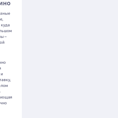
кино
азные
е,
 куда
ольшом
ны –
дой
чно
м
 и
тавку,
елом
ь
мающая
ычно