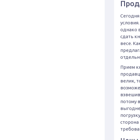
Прод
Сегодня
условия.
однако в
сдать кн
весе. Ка
предлаг
отдельн
Прием кн
продавц
велик, 
возможен
взвешив
потому в
выгодне
погрузк
сторона
требова