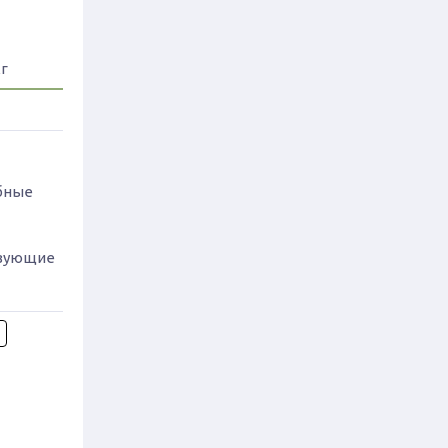
кг
бные
изующие