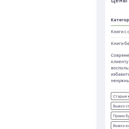
Цены 
Категор
Книги с
Книги б
Совреме
клиенту
восполь
избавит
ненужны
Старые 
Вывоз ст
Прием бу
Вывоз кн