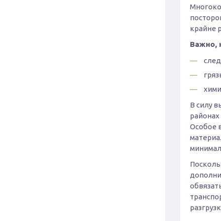
Многоко
посторо
крайне 
Важно, 
след
гряз
хими
В силу 
районах
Особое 
материа
минимал
Посколь
дополни
обвязат
транспо
разгрузк