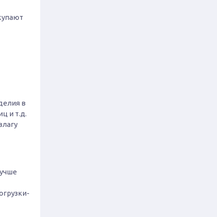
купают
делия в
 и т.д.
влагу
лучше
огрузки-