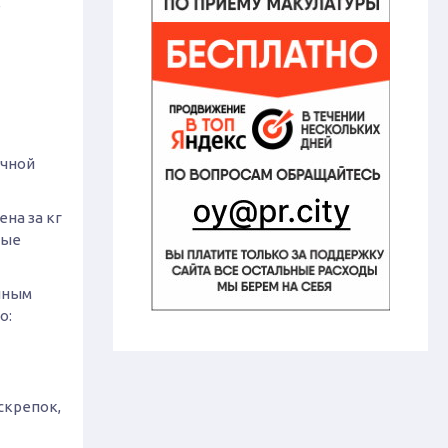
е
ичной
ена за кг
вые
нным
о:
скрепок,