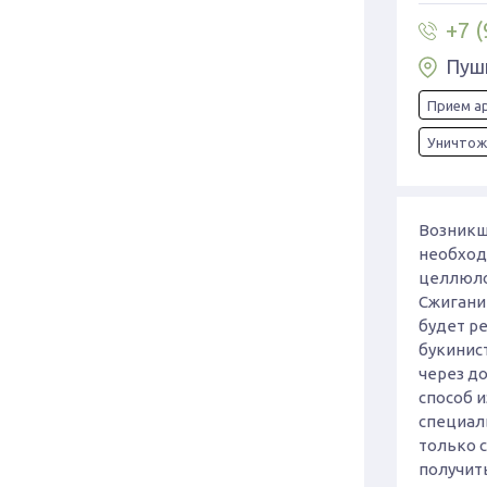
+7 (
Пушк
Прием а
Уничтож
Возникш
необход
целлюлоз
Сжигани
будет р
букинис
через д
способ и
специал
только 
получит