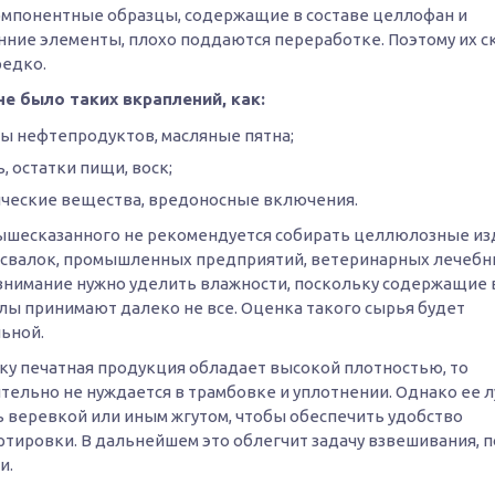
мпонентные образцы, содержащие в составе целлофан и
нние элементы, плохо поддаются переработке. Поэтому их с
редко.
не было таких вкраплений, как:
ы нефтепродуктов, масляные пятна;
ь, остатки пищи, воск;
ческие вещества, вредоносные включения.
вышесказанного не рекомендуется собирать целлюлозные из
 свалок, промышленных предприятий, ветеринарных лечебниц
внимание нужно уделить влажности, поскольку содержащие 
лы принимают далеко не все. Оценка такого сырья будет
ьной.
ку печатная продукция обладает высокой плотностью, то
тельно не нуждается в трамбовке и уплотнении. Однако ее 
ь веревкой или иным жгутом, чтобы обеспечить удобство
ртировки. В дальнейшем это облегчит задачу взвешивания, п
и.