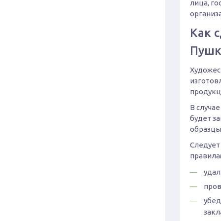
лица, г
организ
Как с
Пушк
Художес
изготов
продукц
В случае
будет з
образцы,
Следует
правилам
удал
пров
убед
закл