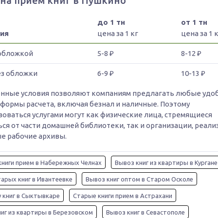
на прием книг в Пушкино
до 1 тн
от 1 тн
ия
цена за 1 кг
цена за 1 
 обложкой
5-8 ₽
8-12 ₽
ез обложки
6-9 ₽
10-13 ₽
нные условия позволяют компаниям предлагать любые удо
 формы расчета, включая безнал и наличные. Поэтому
зоваться услугами могут как физические лица, стремящиеся
ься от части домашней библиотеки, так и организации, реал
е рабочие архивы.
книги прием в Набережных Челнах
Вывоз книг из квартиры в Кургане
арых книг в Ивантеевке
Вывоз книг оптом в Старом Осколе
 книг в Сыктывкаре
Старые книги прием в Астрахани
иг из квартиры в Березовском
Вывоз книг в Севастополе