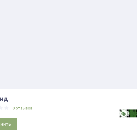
энд
0 отзывов
онить