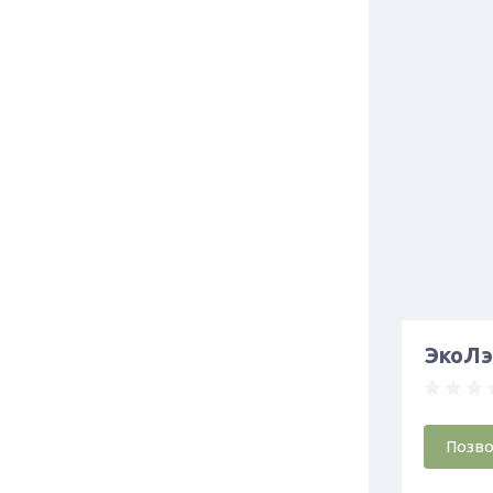
ЭкоЛ
Позв