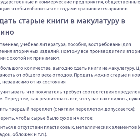
осударственные и коммерческие предприятия, общественны
ации, чтобы избавиться от годами хранившихся архивов.
дать старые книги в макулатуру в
ино
твенная, учебная литература, пособия, востребованы для
ления вторичных изделий. Поэтому все производители втор
ии с охотой их принимают.
 большого количества, выгодно сдать книги на макулатуру. Ц
ависеть от общего веса отходов. Продать можно старые и но
 независимо от их состояния.
 учитывать, что покупатель требует соответствия определе
. Перед тем, как реализовать все, что у вас накопилось, нужн
ить твердый переплет (с мягким переплетом допускается);
ерить, чтобы сырье было сухое и чистое;
иться в отсутствии пластиковых, металлических элементов (
адок, обложек и т.п.).