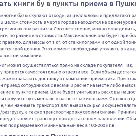
ать книги бу в пункты приема в Пуш
 многие базы скупают отходы из целлюлозы и предлагают р
 В целом стоимость в черте города находится на одном уровн
 регионах она разнится. Соответственно, можно определить,
иги, по разнице в стоимости. Максимальной она будет при б
к правило, для массы от 1 кг, от ста килограмм и от одной тон
ается свой ценник. Этот момент необходимо уточнять в каж
о взятой компании.
иг может осуществляться прямо на складе покупателя. Так,
у придется самостоятельно отвезти все. Если объем достато
то можно заказать доставку от компании-приемщика. При это
 приезд сотрудников с весами и расчет на месте либо вывоз
ание в пункте приема. Цена будет учитывать расходы на дос
ы получите чуть меньше в расчете за килограмм. Однако в ц
е, чем нанимать транспорт для вывоза сырья и осуществлят
у/разгрузку, а также транспортировку своими силами. Прини
 предоставляет транспорт при достаточном накоплении. Об
ния подразумевают минимальный вес в 100-200 кг.в