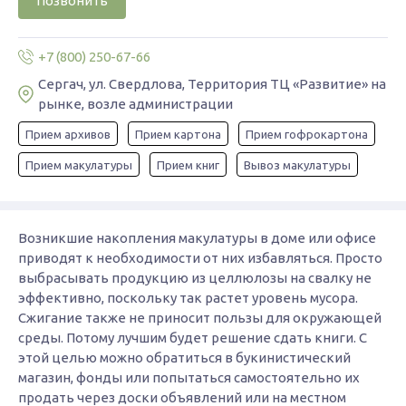
Позвонить
+7 (800) 250-67-66
Сергач, ул. Свердлова, Территория ТЦ «Развитие» на
рынке, возле администрации
Прием архивов
Прием картона
Прием гофрокартона
Прием макулатуры
Прием книг
Вывоз макулатуры
Возникшие накопления макулатуры в доме или офисе
приводят к необходимости от них избавляться. Просто
выбрасывать продукцию из целлюлозы на свалку не
эффективно, поскольку так растет уровень мусора.
Сжигание также не приносит пользы для окружающей
среды. Потому лучшим будет решение сдать книги. С
этой целью можно обратиться в букинистический
магазин, фонды или попытаться самостоятельно их
продать через доски объявлений или на местном