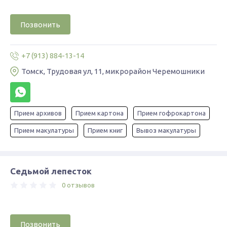
Позвонить
+7 (913) 884-13-14
Томск, Трудовая ул, 11, микрорайон Черемошники
Прием архивов
Прием картона
Прием гофрокартона
Прием макулатуры
Прием книг
Вывоз макулатуры
Седьмой лепесток
0 отзывов
Позвонить