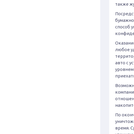
также ж
Посредс
бумажног
способ 
конфиде
Оказани
любое уд
террито
авто с 
уровнем 
приехать
Возможн
компании
отношен
накопит
По окон
уничтож
время. С