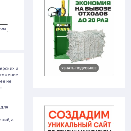
уры
ерских и
ичтожение
лее не
т
 для
ний, а