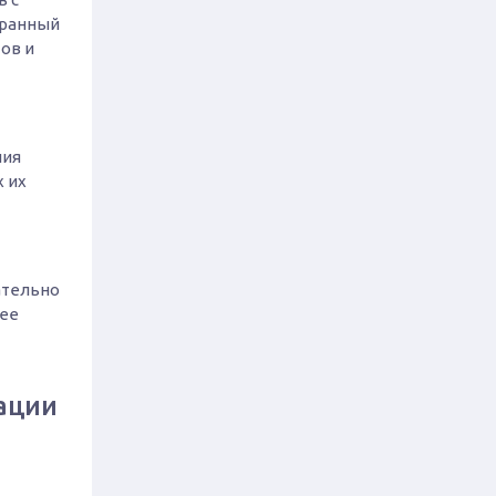
бранный
ов и
ния
х их
ательно
лее
ации