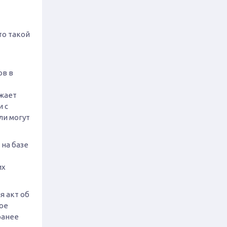
то такой
ов в
зжает
 с
ли могут
на базе
их
я акт об
ное
ранее