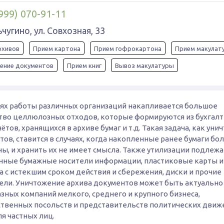
999) 070-91-11
чугино, ул. Совхозная, 33
рхивов
Прием картона
Прием гофрокартона
Прием макулат
ение документов
Прием книг
Вывоз макулатуры
иях работы различных организаций накапливается большое
тво целлюлозных отходов, которые формируются из бухгалт
ётов, хранящихся в архиве бумаг и т.д. Такая задача, как ун
ов, ставится в случаях, когда накопленные ранее бумаги бо
ы, и хранить их не имеет смысла. Также утилизации подлежа
нные бумажные носители информации, пластиковые карты и
а с истекшим сроком действия и сбережения, диски и прочие
ели. Уничтожение архива документов может быть актуально
зных компаний мелкого, среднего и крупного бизнеса,
ственных посольств и представительств политических движе
я частных лиц.