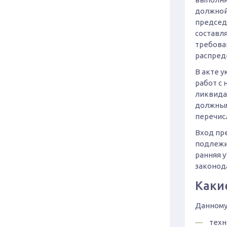
должной
председ
составля
требова
распред
В акте 
работ с 
ликвида
должным
перечис
Вход пр
подлежи
ранняя 
законод
Каки
Данному
техн