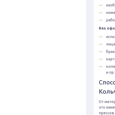
изоб
номе
рабо
Без офо
испо
лице
брак
карт
копи
и пр.
Спос
Коль
От мате
это изм
прессов.