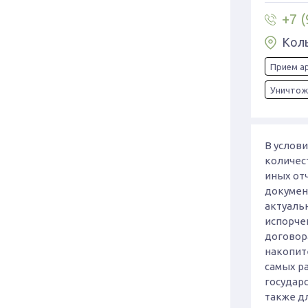
+7 (
Коль
Прием а
Уничтож
В услов
количес
иных отч
документ
актуальн
испорче
договор
накопит
самых ра
государ
также дл