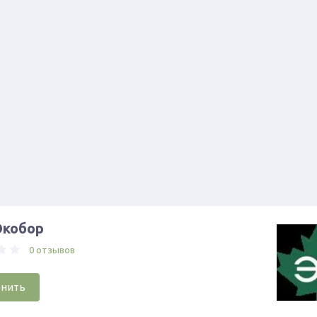
кобор
0 отзывов
онить