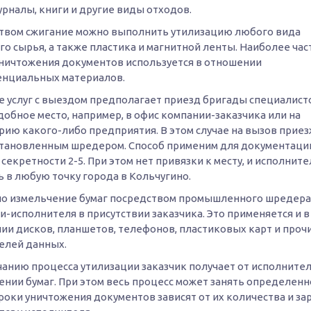
урналы, книги и другие виды отходов.
твом сжигание можно выполнить утилизацию любого вида
о сырья, а также пластика и магнитной ленты. Наиболее час
уничтожения документов используется в отношении
нциальных материалов.
е услуг с выездом предполагает приезд бригады специалист
обное место, например, в офис компании-заказчика или на
рию какого-либо предприятия. В этом случае на вызов прие
установленным шредером. Способ применим для документации
секретности 2-5. При этом нет привязки к месту, и исполните
 в любую точку города в Кольчугино.
о измельчение бумаг посредством промышленного шредера 
-исполнителя в присутствии заказчика. Это применяется и в
ии дисков, планшетов, телефонов, пластиковых карт и проч
елей данных.
чанию процесса утилизации заказчик получает от исполнител
ении бумаг. При этом весь процесс может занять определен
роки уничтожения документов зависят от их количества и за