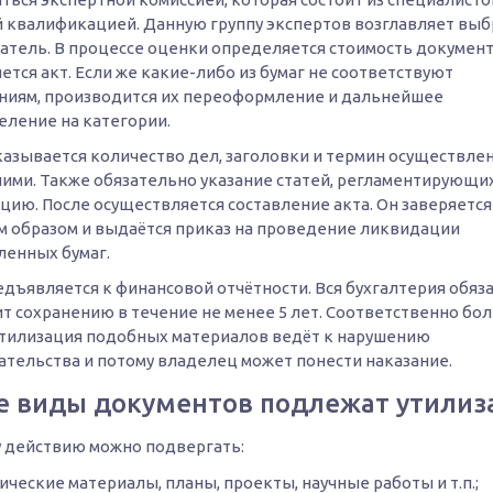
 квалификацией. Данную группу экспертов возглавляет вы
атель. В процессе оценки определяется стоимость документ
ется акт. Если же какие-либо из бумаг не соответствуют
ниям, производится их переоформление и дальнейшее
еление на категории.
указывается количество дел, заголовки и термин осуществле
ними. Также обязательно указание статей, регламентирующи
цию. После осуществляется составление акта. Он заверяется
 образом и выдаётся приказ на проведение ликвидации
ленных бумаг.
едъявляется к финансовой отчётности. Вся бухгалтерия обяз
т сохранению в течение не менее 5 лет. Соответственно бо
утилизация подобных материалов ведёт к нарушению
ательства и потому владелец может понести наказание.
е виды документов подлежат утилиз
 действию можно подвергать:
ические материалы, планы, проекты, научные работы и т.п.;