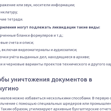
ражение или звук, носители информации;
нклатуру;
чие тетради.
рмления могут подлежать ликвидации такие виды:
рченные бланки формуляров и т.д.;
вые счета и описи;
, включая видеоматериалы и аудиозаписи;
очки учёта выданных дел, находящиеся в архиве;
и и черновые варианты проектов технического и другого ха
обы уничтожения документов в
чугино
риалов можно избавиться несколькими способами. В первую 
ельчение с помощью специальных шредеров или промышле
 Таким образом, утилизируют архивные бухгалтерские отчеты