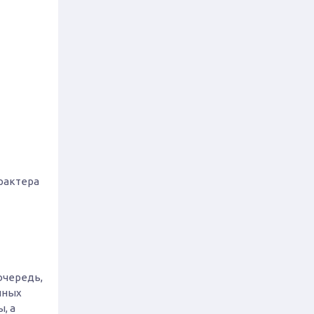
рактера
очередь,
нных
, а