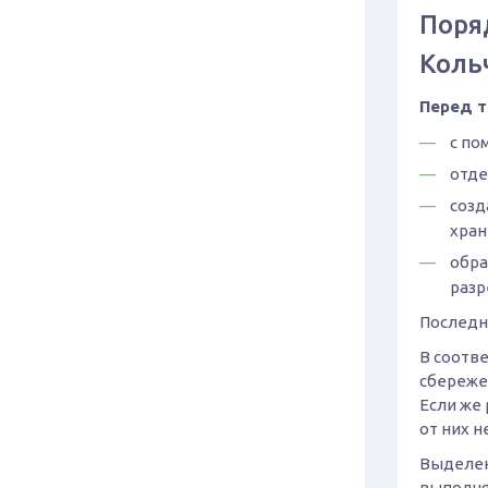
Поря
Коль
Перед т
с по
отде
созд
хран
обра
разр
Последн
В соотв
сбереже
Если же 
от них н
Выделен
выполня