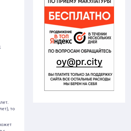
;
лет.
ет), то
может
в с