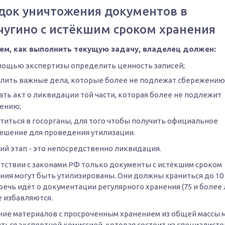
док уничтожения документов в
чугино с истёкшим сроком хранения
ем, как выполнить текущую задачу, владелец должен:
мощью экспертизы определить ценность записей;
лить важные дела, которые более не подлежат сбережению
ать акт о ликвидации той части, которая более не подлежит
ению;
титься в госорганы, для того чтобы получить официальное
ешение для проведения утилизации.
ий этап - это непосредственно ликвидация.
етствии с законами РФ только документы с истёкшим сроком
ния могут быть утилизированы. Они должны храниться до 10 
речь идёт о документации регулярного хранения (75 и более л
е избавляются.
ие материалов с просроченным хранением из общей массы 
ться экспертной комиссией, которая состоит из специалисто